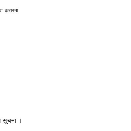
वा करारमा
.civil Engineer
नको सूचना ।