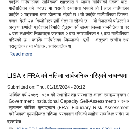
काईके गाउँपालिका साबिकको शहरतारा र लावन गाविसको एकता बाट व
गाउँपालिका को २०७३ मा यसको स्थापाना भयको हो l हाल गाउँपालिक
काईके-२ शहरतारा बगर डोल्पामा रहेको छ l यो काईके गाउँपालिका जिल्ला 
बजार, देखी २४ किलोमिटर पूर्वी क्षेत्र मा रहेको छ l यो नेपालको पछिल्लो
अनुरुप कर्णाली प्रदेशको हिमालि क्षे्त्रमा पर्ने डोल्पा जिल्ला राजनैतिक वा 
८ वटा स्थानीय निकायहरु जसमध्य २ वटा नगरपालिका र ६ वटा गाउँपलिका
गरियको छ | काईके गाउँपलिका जिल्लाको पूर्वी क्षेत्रको रमणीय स्
प्राकृतिक तथा भौतिक , सास्किर्तिक श्
Read more
about काइके गाउँपालिकाको संक्षिप्त परिचय ।
LISA र FRA को नतिजा सार्वजनिक गरिएको सम्बन्धमा
Submitted on:
Thu, 01/18/2024 - 20:12
आर्थिक वर्ष २०७९।०८० को स्थानीय तह संस्थागत क्षमता स्वमूल्याङ्कन
Government Institutional Capacity Self-Assessment) र स्थानी
सुशासन जोखिम मूल्याङ्कन (FRA: Fiduciary Risk Assessmen
बमोजिमको मुल्याङ्कित नतिजा प्रकाशन गरिएको व्यहोरा सम्बन्धित सबैमा ज
दस्तावेज: