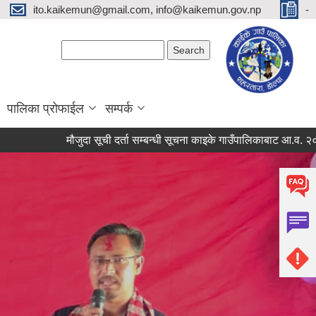
ito.kaikemun@gmail.com, info@kaikemun.gov.np
-
Search form
Search
पालिका प्रोफाईल
सम्पर्क
मौजुदा सूची दर्ता सम्बन्धी सूचना काइके गाउँपालिकाबाट आ.व. २०८३/०८४ का 