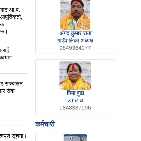
काबाट आ.व.
पूर्तिकर्ता,
यक
न्छ।
अंगद कुमार राना
गाउँपालिका अध्यक्ष
9849364077
तलाई
िकायमा
विर सञ्चालन
ार सेवा
निमा वुढा
उपाध्यक्ष
9848387996
कर्मचारी
वपूर्ण सूचना।