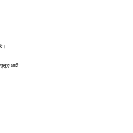
दि।
्युलुङ् आदी