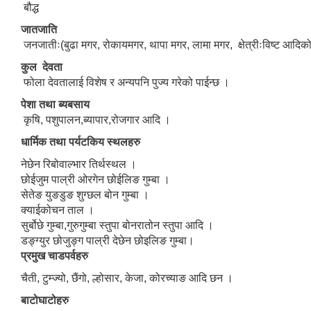
बौद्ध
जातजाति
जनजातीः(बुढा मगर, रोकायमगर, थापा मगर, लामा मगर, क्षेत्रीःविष्ट आदि
कुल देवता
फोला देवतालाई विशेष र अन्यपनि पुज्य गरेको पाईन्छ ।
पेशा तथा ब्यबसाय
कृषि, पशुपालन,ब्यापार,रोजगार आदि ।
धार्मिक तथा पर्यटकिय स्थलहरु
नेछेन रिबोवाल्भार तिर्थस्थल ।
छोईजुम पाल्री ओरगेन छोईलिङ गुम्बा ।
सेतेङ युङडुङ शुग्छल बोन गुम्बा ।
क्याईकोचन ताल ।
सुर्बोछे गुम्बा,गुरुगुम्बा स्तुपा बोनरातोन स्तुपा आदि ।
डङ्ग्युर छोजुङ्ग पाल्री देछेन छोइलिङ गुम्बा।
प्रमुख चाडपर्वहरु
चैती, टुम्ज्यो, छैंगो, ल्होसार, केजा, कोरच्याङ आदि छन ।
बाटोघाटोहरु