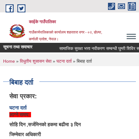
Skip to main content
काईके गाउँपालिका
गाउँकार्यपालिकाको कार्यालय शहरतारा वगर - ०२, डोल्पा,
कर्णाली प्रदेश, नेपाल।
सूचना तथा समाचार
सामाजिक सुरक्षा भत्ता नवीकरण सम्बन्धी घुम्ती शिविर
You are here
Home
»
विधुतीय शुसासन सेवा
»
घटना दर्ता
» बिबाह दर्ता
बिबाह दर्ता
सेवा प्रकार:
घटना दर्ता
लाग्ने समय:
सोहि दिन ,सर्जमिनको हकमा बढीमा ३ दिन
जिम्मेवार अधिकारी