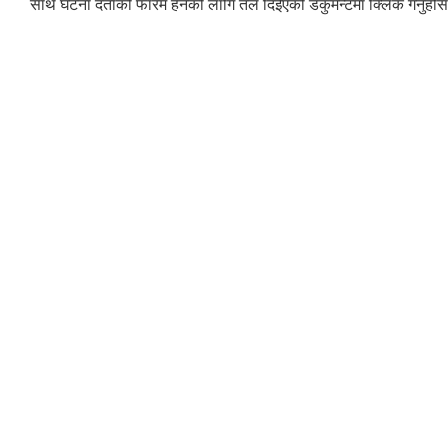
साथै घटना दर्ताको फारम हेर्नको लागि तल दिईएको डकुमेन्टमा क्लिक गर्नुहोस